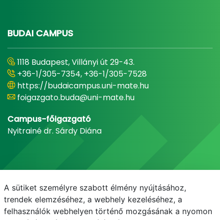
BUDAI CAMPUS
1118 Budapest, Villányi út 29-43.
+36-1/305-7354, +36-1/305-7528
https://budaicampus.uni-mate.hu
foigazgato.buda@uni-mate.hu
Campus-főigazgató
Nyitrainé dr. Sárdy Diána
A sütiket személyre szabott élmény nyújtásához,
trendek elemzéséhez, a webhely kezeléséhez, a
felhasználók webhelyen történő mozgásának a nyomon