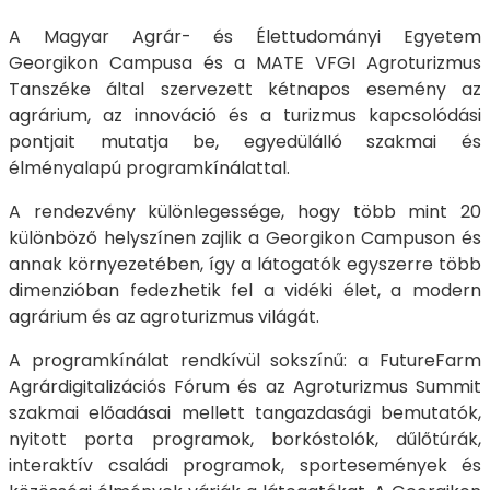
A Magyar Agrár- és Élettudományi Egyetem
Georgikon Campusa és a MATE VFGI Agroturizmus
Tanszéke által szervezett kétnapos esemény az
agrárium, az innováció és a turizmus kapcsolódási
pontjait mutatja be, egyedülálló szakmai és
élményalapú programkínálattal.
A rendezvény különlegessége, hogy több mint 20
különböző helyszínen zajlik a Georgikon Campuson és
annak környezetében, így a látogatók egyszerre több
dimenzióban fedezhetik fel a vidéki élet, a modern
agrárium és az agroturizmus világát.
A programkínálat rendkívül sokszínű: a FutureFarm
Agrárdigitalizációs Fórum és az Agroturizmus Summit
szakmai előadásai mellett tangazdasági bemutatók,
nyitott porta programok, borkóstolók, dűlőtúrák,
interaktív családi programok, sportesemények és