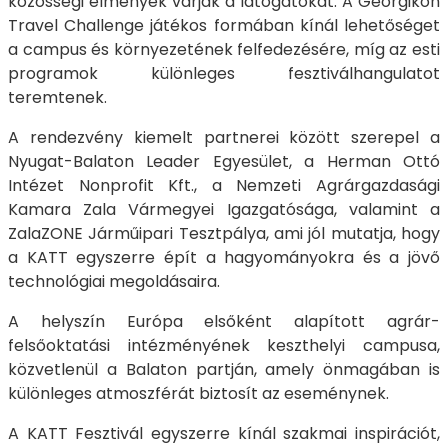
közösségi élmények várják a látogatókat. A Georgikon
Travel Challenge játékos formában kínál lehetőséget
a campus és környezetének felfedezésére, míg az esti
programok különleges fesztiválhangulatot
teremtenek.
A rendezvény kiemelt partnerei között szerepel a
Nyugat-Balaton Leader Egyesület, a Herman Ottó
Intézet Nonprofit Kft., a Nemzeti Agrárgazdasági
Kamara Zala Vármegyei Igazgatósága, valamint a
ZalaZONE Járműipari Tesztpálya, ami jól mutatja, hogy
a KATT egyszerre épít a hagyományokra és a jövő
technológiai megoldásaira.
A helyszín Európa elsőként alapított agrár-
felsőoktatási intézményének keszthelyi campusa,
közvetlenül a Balaton partján, amely önmagában is
különleges atmoszférát biztosít az eseménynek.
A KATT Fesztivál egyszerre kínál szakmai inspirációt,