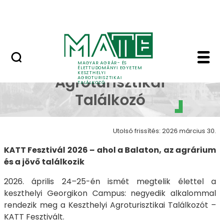
Ugrás a fő tartalomhoz
Kapcsolat
KATT - Keszthelyi Agro
Keszthelyi
MAGYAR AGRÁR- ÉS
ÉLETTUDOMÁNYI EGYETEM
KESZTHELYI
Agroturisztikai
AGROTURISZTIKAI
TALÁLKOZÓ
Találkozó
Utolsó frissítés: 2026 március 30.
KATT Fesztivál 2026 – ahol a Balaton, az agrárium
és a jövő találkozik
2026. április 24–25-én ismét megtelik élettel a
keszthelyi Georgikon Campus: negyedik alkalommal
rendezik meg a Keszthelyi Agroturisztikai Találkozót –
KATT Fesztivált.